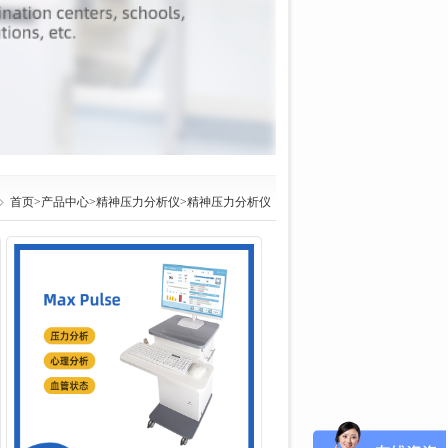
首页
>
产品中心
>
精神压力分析仪
>精神压力分析仪