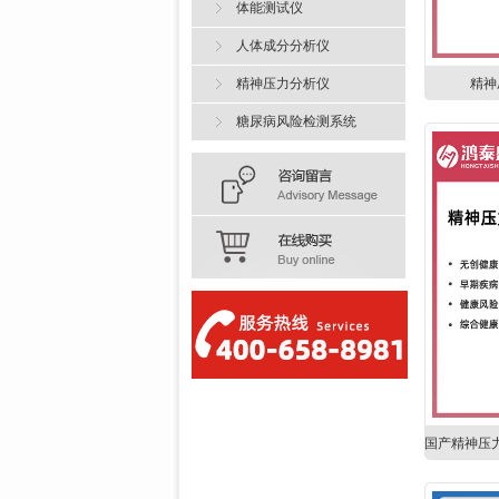
体能测试仪
人体成分分析仪
精神压力分析仪
精神
糖尿病风险检测系统