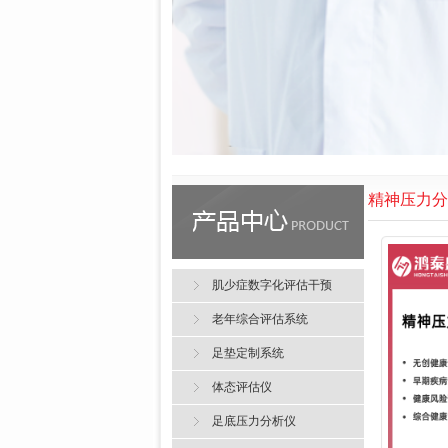
精神压力分
肌少症数字化评估干预
老年综合评估系统
足垫定制系统
体态评估仪
足底压力分析仪