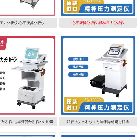
压力分析仪-心率变异分析仪
心率变异分析仪-精神压力分析仪
国产精神压力分析仪-心率变异分析仪SA-1000PLUS
精神压力分析仪：对睡眠障碍进行筛查