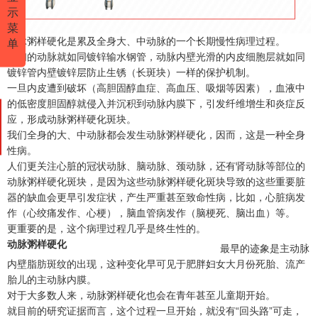
示
菜
动脉粥样硬化是累及全身大、中动脉的一个长期慢性病理过程。
单
我们的动脉就如同镀锌输水钢管，动脉内壁光滑的内皮细胞层就如同
镀锌管内壁镀锌层防止生锈（长斑块）一样的保护机制。
一旦内皮遭到破坏（高胆固醇血症、高血压、吸烟等因素），血液中
的低密度胆固醇就侵入并沉积到动脉内膜下，引发纤维增生和炎症反
应，形成动脉粥样硬化斑块。
我们全身的大、中动脉都会发生动脉粥样硬化，因而，这是一种全身
性病。
人们更关注心脏的冠状动脉、脑动脉、颈动脉，还有肾动脉等部位的
动脉粥样硬化斑块，是因为这些动脉粥样硬化斑块导致的这些重要脏
器的缺血会更早引发症状，产生严重甚至致命性病，比如，心脏病发
作（心绞痛发作、心梗），脑血管病发作（脑梗死、脑出血）等。
更重要的是，这个病理过程几乎是终生性的。
动脉粥样硬化
最早的迹象是主动脉
内壁脂肪斑纹的出现，这种变化早可见于肥胖妇女大月份死胎、流产
胎儿的主动脉内膜。
对于大多数人来，动脉粥样硬化也会在青年甚至儿童期开始。
就目前的研究证据而言，这个过程一旦开始，就没有“回头路”可走，