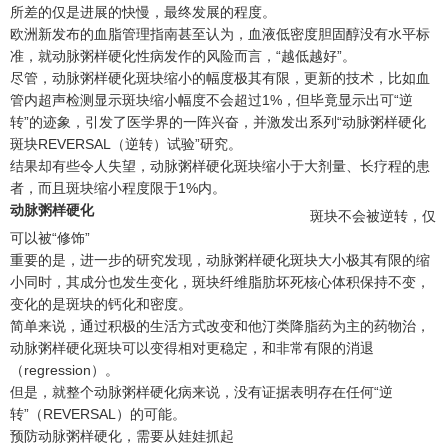
所差的仅是进展的快慢，最终发展的程度。
欧洲新发布的血脂管理指南甚至认为，血液低密度胆固醇没有水平标
准，就动脉粥样硬化性病发作的风险而言，“越低越好”。
尽管，动脉粥样硬化斑块缩小的幅度极其有限，更新的技术，比如血
管内超声检测显示斑块缩小幅度不会超过1%，但毕竟显示出可“逆
转”的迹象，引发了医学界的一阵兴奋，并激发出系列“动脉粥样硬化
斑块REVERSAL（逆转）试验”研究。
结果却有些令人失望，动脉粥样硬化斑块缩小于大剂量、长疗程的患
者，而且斑块缩小程度限于1%内。
动脉粥样硬化
斑块不会被逆转，仅
可以被“修饰”
重要的是，进一步的研究发现，动脉粥样硬化斑块大小极其有限的缩
小同时，其成分也发生变化，斑块纤维脂肪坏死核心体积保持不变，
变化的是斑块的钙化和密度。
简单来说，通过积极的生活方式改变和他汀类降脂药为主的药物治，
动脉粥样硬化斑块可以变得相对更稳定，和非常有限的消退
（regression）。
但是，就整个动脉粥样硬化病来说，没有证据表明存在任何“逆
转”（REVERSAL）的可能。
预防动脉粥样硬化，需要从娃娃抓起