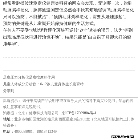
经常看脉搏波速测定仪健康类科普的网友会发现，无论哪一次，说到
动脉粥样硬化，脉搏波速测定仪必然会不厌其烦地强调“动脉粥样硬化
只可以预防，不能被治”，“预防动脉粥样硬化，需要从娃娃抓起”。
预防的关键是从儿童期开始保持健康的生活方式。
任何人不要受“动脉粥样硬化斑块可逆转”这个说法的误导，认为“等到
出现临床症状再进行治也不晚”，结果只能是“白白误了卿卿大好的健
康年华”。
足底压力分析仪足底按摩的作用
儿童人体成分分析仪：6-12岁儿童身体生长发育特
分享到：
温馨提示： 请仔细阅读产品说明书或在医务人员的指导下购买和使用，禁忌内容
或注意事项详见说明书。
鸿泰盛（北京）健康科技有限公司
京ICP备17009804号-1
地址：
北京市朝阳区龙湖长楹天街西区星座2栋2105室（北京地区可以预约上门体
验设备）
电话：
4006588981、18618412349