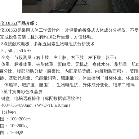
IOI353
产品介绍：
仪IOI353是采用人体工学设计的非常轻量的折叠式人体成分分析仪。不受
完成设备安装，且只有约10公斤重量，方便移动。
：8点接触式电极，多频五因素生物电阻抗分析技术
，50，250 kHz
 全身、节段测量（右上肢、左上肢、右下肢、左下肢、躯干）
：体重、标准体重、去脂体重、蛋白质、无机盐、身体水分、脂肪量、肌
脂百分比、腹部脂肪分析（腰臀比、内脏脂肪等级、内脏脂肪面积）、节
龄、基础代谢量、总能量消耗、细胞量）、体重控制（目标体重、体重控
、体脂率、肥胖度、腰围）、生物电阻抗、身体成分变化、结果二维码
 7英寸宽屏彩色液晶屏
：键盘、电脑远程操作（标配数据管理软件）
00×735×890mm（W×D×H, ±10mm）
：1分钟内
：100~200cm
 10~200kg
 ：1~89岁