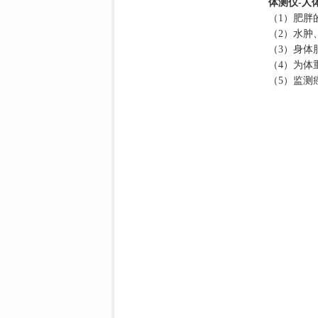
体测仪-人
（1）肥胖
（2）水肿
（3）身体
（4）为体
（5）监测