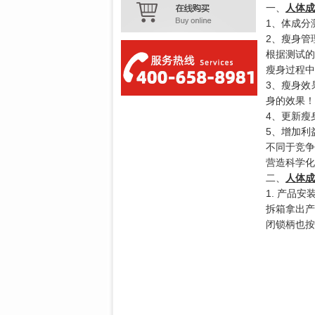
一、
人体成
1、体成分
2、瘦身管理
根据测试的
瘦身过程中
3、瘦身效
身的效果！
4、更新瘦
5、增加利
不同于竞争
营造科学化
二、
人体成
1. 产品安
拆箱拿出产
闭锁柄也按