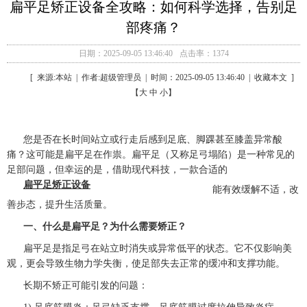
扁平足矫正设备全攻略：如何科学选择，告别足
部疼痛？
日期：2025-09-05 13:46:40
点击率：1374
[ 来源:本站 | 作者:超级管理员 | 时间：2025-09-05 13:46:40 | 收藏本文 ]
【大 中 小】
您是否在长时间站立或行走后感到足底、脚踝甚至膝盖异常酸
痛？这可能是扁平足在作祟。扁平足（又称足弓塌陷）是一种常见的
足部问题，但幸运的是，借助现代科技，一款合适的
扁平足矫正设备
能有效缓解不适，改
善步态，提升生活质量。
一、什么是扁平足？为什么需要矫正？
扁平足是指足弓在站立时消失或异常低平的状态。它不仅影响美
观，更会导致生物力学失衡，使足部失去正常的缓冲和支撑功能。
长期不矫正可能引发的问题：