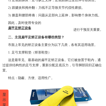
1) 足底筋膜炎：足弓缺乏支撑，足底筋膜过度拉伸导致炎症。
2) 跟腱炎和拇外翻：力线不正导致关节代偿性磨损。
3) 膝盖和腰部疼痛：问题从足部向上延伸，影响整个身体力线。
因此，及时使用专业的
扁平足矫正设备
进行干预至关重要。
二、主流扁平足矫正设备有哪些类型？
市面上常见的矫正设备主要分为以下几类，各有其适用场景。
1. 足弓支撑鞋垫（矫形鞋垫）
这是最常见、最基础的扁平足矫正设备。它们被放置于鞋内，通
过提供结构性的足弓支撑，重新分配足底压力，引导脚部回归正确位
置。
特点：隐蔽、方便、适用性广。
显
示
菜