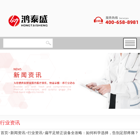
行业资讯
首页
>
新闻资讯
>
行业资讯
>扁平足矫正设备全攻略：如何科学选择，告别足部疼痛？