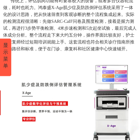
传统上，评估肌肉功能有时要靠较大的设备，或者多台仪器轮流
做，耗时也耗力。鸿泰盛X-Age肌少症及防跌倒评估系统采用了一体
化的设计思路，把从快速筛查到客观诊断的整个流程集成起来。实际
的检测流程很清晰：先做SARC-CaIF问卷及围度检测，接着是握力测
试，再进行3步势平衡检测、4米步速检测和5次起坐试验，最后完成人
体成分分析。整个流程走下来大约五分钟，操作界面比较友好，护士
或康复师经过短期培训就能上手。这套流程也符合相关诊疗指南所推
显
荐的路径和标准，便于在门诊、康复科和社区健康中心快速铺开。
示
菜
单