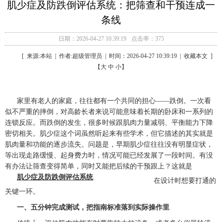
肌少症及防跌倒评估系统：把筛查和干预连成一
条线
日期：2026-04-27 10:39:19
点击率：375
[ 来源:本站 | 作者:超级管理员 | 时间：2026-04-27 10:39:19 | 收藏本文 ]
【大 中 小】
家里有老人的家庭，往往都有一个共同的担心——跌倒。一次看
似不严重的摔倒，对高龄长者来说可能意味着长期的卧床和一系列的
连锁反应。而跌倒的发生，很多时候跟肌肉力量减弱、平衡能力下降
密切相关。肌少症这个词虽然听起来有些学术，但它描述的其实就是
肌肉量和功能的逐步流失。问题是，早期肌少症往往没有明显症状，
等出现走路缓慢、起身费力时，情况可能已经发展了一段时间。有没
有办法让筛查变得简单，同时又能把后续的干预跟上？这就是
肌少症及防跌倒评估系统
在设计时想要打通的
关键一环。
一、五分钟完成测试，把指南标准落到实际操作里