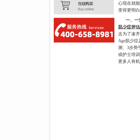
心现在就能
变得更明白
一、一
肌少症评估
去为了凑齐
Age肌少
测、3步势
或护士培训
更多人有机