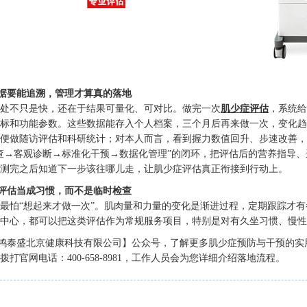
据要能追溯，管理才算真的落地
处不只是快，还在于结果可量化、可对比。做完一次
肌少症评估
，系统给
标和功能参数。这些数据能存入个人档案，三个月后再来做一次，变化趋
便做随访评估和科研统计；对本人而言，看到握力数值回升、步速改善，本
查→客观诊断→标准化干预→数据化管理”的闭环，把评估后的营养指导
测完之后知道下一步该往哪儿走，让肌少症评估真正衔接到行动上。
评估当成习惯，而不是临时检查
最怕“想起来才做一次”。肌肉量和力量的变化是渐进过程，定期跟踪才
中心，都可以把这类评估作为常规服务项目，特别是对有久坐习惯、慢性
鸿泰盛北京健康科技有限公司】公众号，了解更多肌少症预防与干预的实用
拨打官网电话：400-658-8981，工作人员会为您详细介绍落地流程。