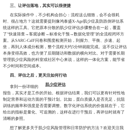
三、让评估落地，其实可以很便捷
在实际操作中，不少机构会担心：流程这么细致，会不会很耗
时、很占地方？这就需要提到像鸿泰盛X-Age肌少症及防跌倒评估系
统这样的工具。它把原本分散的肌少症评估步骤整合在一起，覆盖
了“快速筛查→客观诊断→标准化干预→数据化管理”的全流程闭环方
案。从SARC-CaIF问卷和围度检测开始，到握力、平衡、步速、起
坐，再到人体成分检测，整个流程大约5分钟就能完成。这不仅让评估
本身变得高效，也方便了后期随访和数据的横向对比。对于需要长期
管理肌少症风险的科室或社区中心来说，这样的一体化方案，能节省
不少时间和空间成本。
四、评估之后，更关注如何行动
肌少症评估
拿到一份详细的
报告，其实才是工作的开始。根据评估结果，我们可以更有针对性地
制定营养和运动方面的干预计划。比如，蛋白质摄入是否充足，抗阻
训练的频率和强度是否需要调整。数字化评估系统的价值就在于，它
给出的指标是量化、可追溯的，这样在进行干预后，再评估时就有了
清晰的参照。
想了解更多关于肌少症风险管理和日常防护的方法？欢迎关注我