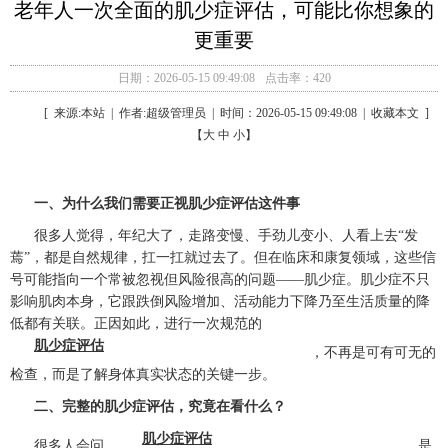
老年人一次全面的肌少症评估，可能比你想象的
更重要
日期：2026-05-15 09:49:08
点击率：420
[ 来源:本站 | 作者:超级管理员 | 时间：2026-05-15 09:49:08 | 收藏本文 ]
【大 中 小】
一、为什么我们需要正视肌少症评估这件事
很多人觉得，年纪大了，走路变慢、手劲儿变小、人看上去“发
蔫”，都是自然规律，扛一扛就过去了。但在临床和康复领域，这些信
号可能指向一个常被忽视但风险很高的问题——肌少症。肌少症不只
影响肌肉本身，它跟跌倒风险增加、活动能力下降乃至生活质量的降
低都有关联。正因如此，进行一次规范的
肌少症评估
，不再是可有可无的
检查，而是了解身体真实状态的关键一步。
二、完整的肌少症评估，究竟在看什么？
肌少症评估
很多人会问，
是