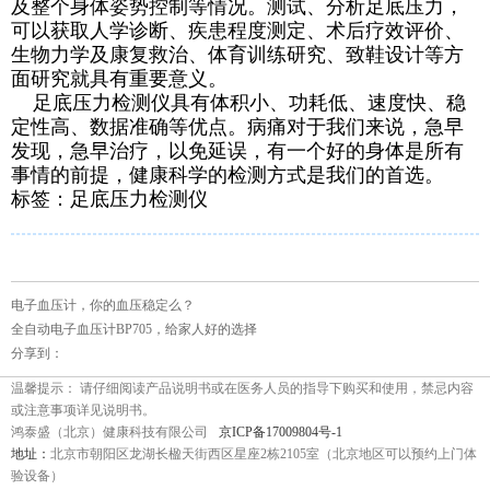
及整个身体姿势控制等情况。测试、分析足底压力，
可以获取人学诊断、疾患程度测定、术后疗效评价、
生物力学及康复救治、体育训练研究、致鞋设计等方
面研究就具有重要意义。
足底压力检测仪具有体积小、功耗低、速度快、稳
定性高、数据准确等优点。病痛对于我们来说，急早
发现，急早治疗，以免延误，有一个好的身体是所有
事情的前提，健康科学的检测方式是我们的首选。
标签：足底压力检测仪
电子血压计，你的血压稳定么？
全自动电子血压计BP705，给家人好的选择
分享到：
温馨提示： 请仔细阅读产品说明书或在医务人员的指导下购买和使用，禁忌内容
或注意事项详见说明书。
鸿泰盛（北京）健康科技有限公司
京ICP备17009804号-1
地址：
北京市朝阳区龙湖长楹天街西区星座2栋2105室（北京地区可以预约上门体
验设备）