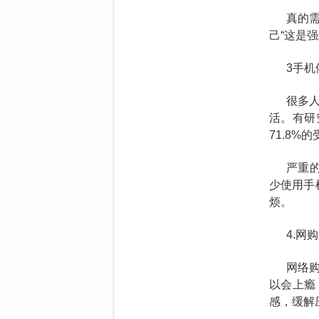
真的需
己“这是
3手机
很多
活。有研
71.8
严重
少使用手
烦。
4.网
网络
以会上瘾
感，缓解