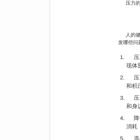
压力
人的
发哪些问
压
现体
压
和积
压
和身
降
消耗
选