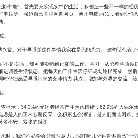
戒这种“瘾”，首先要充实现实中的生活，多创造一些不一样的经
打电话等，强迫自己关掉网购网页，离开电脑;再次，看到让你
钱。
睡症。
夜越兴奋。对于早睡觉这件事情我实在是无能为力。”这句话代表了
睡症”不是疾病，却可能影响到正常的工作、学习。从心理学角度
渐进调整生活状态。把每天的工作生活仔细规划逐样完成，然后在
同时仔细感受早睡带来的充沛精力;其次，增加与外界的交流，
虑症
查显示，34.0%的受访者经常产生焦虑情绪，62.9%的人偶尔
焦虑是人的正常心理反应，会积累也会消退，是人们面临困难、
莫名不安、紧张的感觉。
焦虑时，我们不妨学会分散注意力，深呼吸几分钟告诉自己“一切