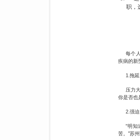
职，
每个
疾病的新
1.拖
压力
你是否也
2.强
“明
苦。”苏