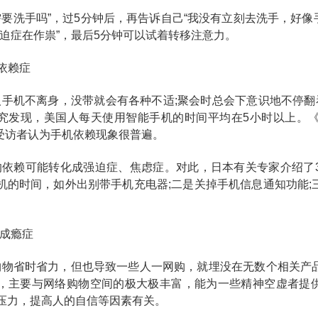
要洗手吗”，过5分钟后，再告诉自己“我没有立刻去洗手，好像
强迫症在作祟”，最后5分钟可以试着转移注意力。
依赖症
人手机不离身，没带就会有各种不适;聚会时总会下意识地不停翻
究发现，美国人每天使用智能手机的时间平均在5小时以上。
%的受访者认为手机依赖现象很普遍。
的依赖可能转化成强迫症、焦虑症。对此，日本有关专家介绍了
机的时间，如外出别带手机充电器;二是关掉手机信息通知功能;
购成瘾症
购物省时省力，但也导致一些人一网购，就埋没在无数个相关产
，主要与网络购物空间的极大极丰富，能为一些精神空虚者提供精
压力，提高人的自信等因素有关。