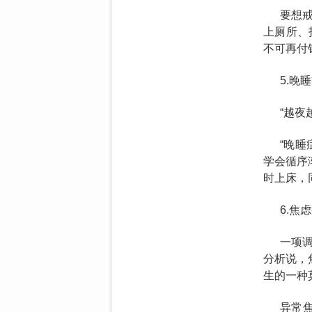
要想
上厕所、
不可再付
5.晚
“越
“晚
学会循序
时上床，
6.焦
一项调
分析说，
生的一种
异常