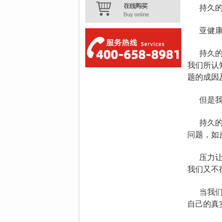
持久
亚健
持久
我们所认
题的成因
但是
持久
问题，如
压力
我们又不
当我
自己的真