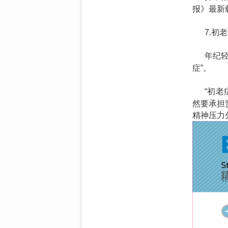
报》最新
7.初
年纪
症”。
“初
然要承担
精神压力