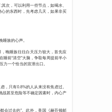
历;其次，可以利用一些节点，如喝水、
动心的东西时，先考虑几天，如果非买
晚睡族的心声。
讲，晚睡族往往白天压力较大，首先应
睡前“清空”大脑，争取每周提前半小
给压力一个恰当的宣泄出口。
焦虑，只有0.8%的人从来没有焦虑过。
挑战甚至危险等不确定因素时，内心产
都会过去的”。此外，美国《赫芬顿邮