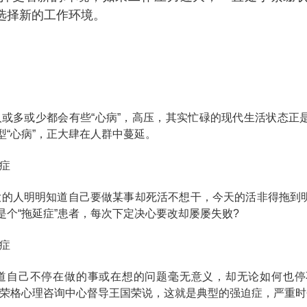
选择新的工作环境。
人或多或少都会有些“心病”，高压，其实忙碌的现代生活状态正
型“心病”，正大肆在人群中蔓延。
延症
大的人明明知道自己要做某事却死活不想干，今天的活非得拖到
是个“拖延症”患者，每次下定决心要改却屡屡失败?
迫症
知道自己不停在做的事或在想的问题毫无意义，却无论如何也
州荣格心理咨询中心督导王国荣说，这就是典型的强迫症，严重