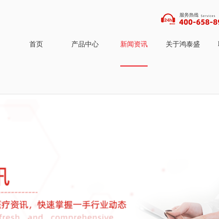
首页
产品中心
新闻资讯
关于鸿泰盛