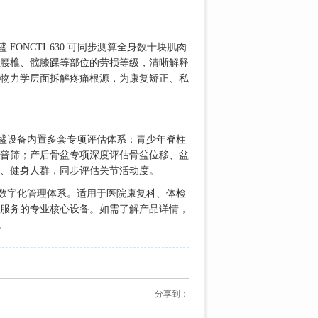
NCTI-630 可同步测算全身数十块肌肉
腰椎、髋膝踝等部位的劳损等级，清晰解释
物力学层面拆解疼痛根源，为康复矫正、私
盛设备内置多套专项评估体系：青少年脊柱
普筛；产后骨盆专项深度评估骨盆位移、盆
、健身人群，同步评估关节活动度。
数字化管理体系。适用于医院康复科、体检
服务的专业核心设备。如需了解产品详情，
。
分享到：