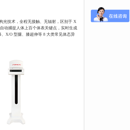
与结构光技术，全程无接触、无辐射，区别于 X
自动捕捉人体上百个体表关键点，实时生成
X/O 型腿、膝超伸等 8 大类常见体态异