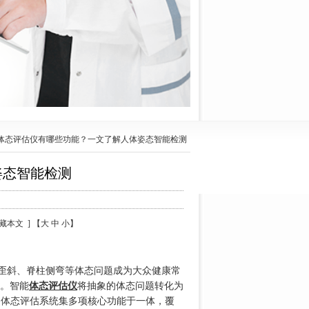
体态评估仪有哪些功能？一文了解人体姿态智能检测
姿态智能检测
 收藏本文 ] 【大 中 小】
歪斜、脊柱侧弯等体态问题成为大众健康常
。智能
体态评估仪
将抽象的体态问题转化为
30 体态评估系统集多项核心功能于一体，覆