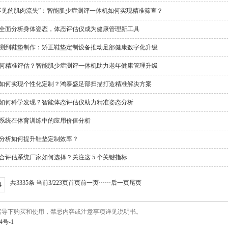
不见的肌肉流失”：智能肌少症测评一体机如何实现精准筛查？
全面分析身体姿态，体态评估仪成为健康管理新工具
测到鞋垫制作：矫正鞋垫定制设备推动足部健康数字化升级
何精准评估？智能肌少症测评一体机助力老年健康管理升级
如何实现个性化定制？鸿泰盛足部扫描打造精准解决方案
如何科学发现？智能体态评估仪助力精准姿态分析
系统在体育训练中的应用价值分析
分析如何提升鞋垫定制效率？
合评估系统厂家如何选择？关注这 5 个关键指标
共3335条 当前3/223页
首页
前一页
···
···
后一页
尾页
4
指导下购买和使用，禁忌内容或注意事项详见说明书。
4号-1