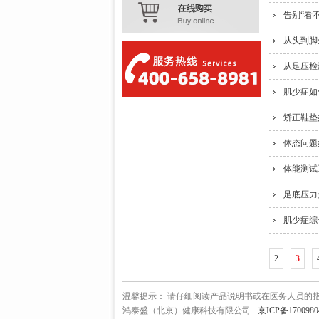
告别“看
从头到脚
从足压检
肌少症如
矫正鞋垫
体态问题
体能测试
足底压力
肌少症综
2
3
温馨提示： 请仔细阅读产品说明书或在医务人员的
鸿泰盛（北京）健康科技有限公司
京ICP备1700980