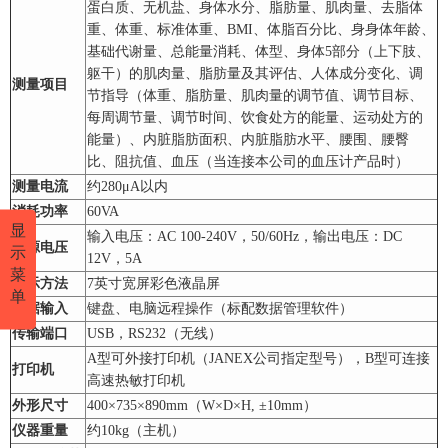
蛋白质、无机盐、身体水分、脂肪量、肌肉量、去脂体
重、体重、标准体重、BMI、体脂百分比、身身体年龄、
基础代谢量、总能量消耗、体型、身体5部分（上下肢、
躯干）的肌肉量、脂肪量及其评估、人体成分变化、调
测量项目
节指导（体重、脂肪量、肌肉量的调节值、调节目标、
每周调节量、调节时间、饮食处方的能量、运动处方的
能量）、内脏脂肪面积、内脏脂肪水平、腰围、腰臀
比、阻抗值、血压（当连接本公司的血压计产品时）
测量电流
约280μA以内
消耗功率
60VA
显
输入电压：AC 100-240V，50/60Hz，输出电压：DC
电源电压
示
12V，5A
菜
显示方法
7英寸宽屏彩色液晶屏
单
数据输入
键盘、电脑远程操作（标配数据管理软件）
传输端口
USB，RS232（无线）
A型可外接打印机（JANEX公司指定型号），B型可连接
打印机
高速热敏打印机
外形尺寸
400×735×890mm（W×D×H, ±10mm）
仪器重量
约10kg（主机）