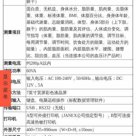
躯干）
蛋白质、无机盐、身体水分、脂肪量、肌肉量、去脂体
重、体重、标准体重、BMI、体脂百分比、身身体年龄、
基础代谢量、总能量消耗、体型、身体5部分（上下肢、
躯干）的肌肉量、脂肪量及其评估、人体成分变化、调
测量项目
节指导（体重、脂肪量、肌肉量的调节值、调节目标、
每周调节量、调节时间、饮食处方的能量、运动处方的
能量）、内脏脂肪面积、内脏脂肪水平、腰围、腰臀
比、阻抗值、血压（当连接本公司的血压计产品时）
测量电流
约280μA以内
消耗功率
60VA
显
输入电压：AC 100-240V，50/60Hz，输出电压：DC
电源电压
示
12V，5A
菜
显示方法
7英寸宽屏彩色液晶屏
单
数据输入
键盘、电脑远程操作（标配数据管理软件）
传输端口
USB，RS232（无线）
A型可外接打印机（JANEX公司指定型号），B型可连接
打印机
高速热敏打印机
外形尺寸
400×735×890mm（W×D×H, ±10mm）