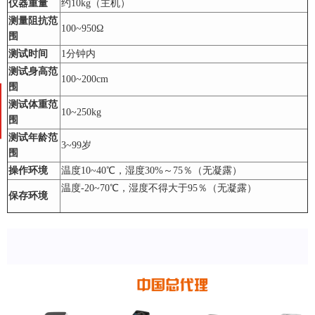
仪器重量
约10kg（主机）
测量阻抗范
100~950Ω
围
测试时间
1分钟内
测试身高范
100~200cm
围
测试体重范
10~250kg
围
测试年龄范
3~99岁
围
操作环境
温度10~40℃，湿度30%～75％（无凝露）
温度-20~70℃，湿度不得大于95％（无凝露）
保存环境