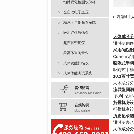
动脉硬化检测仪价格
全自动电子血压计
山西潞城市
糖尿病早期筛查系统
医用红外热像仪
人体成分分
超声骨密度仪
通过使用多
采用8点接
身高体重测量仪
Careb
吸附式手柄
人体功能扫描仪
吸附式手柄
人体体能测试系统
10.1英
人体成分分
流线型圆润
“锐利当道
折叠机身设
折叠机身设
历史记录测
通过图表形
人体成分分