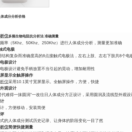
人体成分分析
价格
析仪
多频生物电阻抗分析法 准确测量
频率（5Khz、50Khz、250Khz）进行人体成分分析，测量更加准确
触式电极
o采用结构复杂而准确度高的8点接触式电极法，左右上肢、左右下肢共8个电
电极设计
电极设计避免手柄放置不当引起的晃动，增加耐用性
寸宽屏显示全触屏操作
析仪
采用10.1英寸宽屏显示。全触屏操作，方便，快捷
外观设计
时代难得一抹圆润”一改往日人体成分方正设计，采用圆润及流线型外观设
计
计，方便移动，安装简便
评
式的人体成分测试历史记录、让身体的阶段变化一目了然
析仪
简便快捷测量