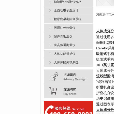
动脉硬化检测仪价格
全自动电子血压计
河南焦作市
糖尿病早期筛查系统
医用红外热像仪
人体成分分
超声骨密度仪
通过使用多
采用8点接
身高体重测量仪
Careb
吸附式手柄
人体功能扫描仪
吸附式手柄
人体体能测试系统
10.1英
人体成分分
流线型圆润
“锐利当道
折叠机身设
折叠机身设
历史记录测
通过图表形
人体成分分