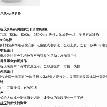
人体成分分析
价格
析仪
多频生物电阻抗分析法 准确测量
频率（5Khz、50Khz、250Khz）进行人体成分分析，测量更加准确
触式电极
o采用结构复杂而准确度高的8点接触式电极法，左右上肢、左右下肢共8个电
电极设计
电极设计避免手柄放置不当引起的晃动，增加耐用性
寸宽屏显示全触屏操作
析仪
采用10.1英寸宽屏显示。全触屏操作，方便，快捷
外观设计
时代难得一抹圆润”一改往日人体成分方正设计，采用圆润及流线型外观设
计
计，方便移动，安装简便
评
式的人体成分测试历史记录、让身体的阶段变化一目了然
析仪
简便快捷测量