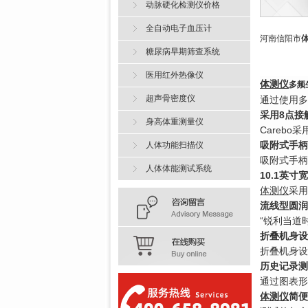
动脉硬化检测仪价格
全自动电子血压计
河南信阳市
糖尿病早期筛查系统
医用红外热像仪
体测仪
多频
超声骨密度仪
通过使用多
采用8点接
身高体重测量仪
Careb
吸附式手柄
人体功能扫描仪
吸附式手柄
人体体能测试系统
10.1英
体测仪
采用
流线型圆润
“锐利当道
折叠机身设
折叠机身设
历史记录测
通过图表形
体测仪
简便