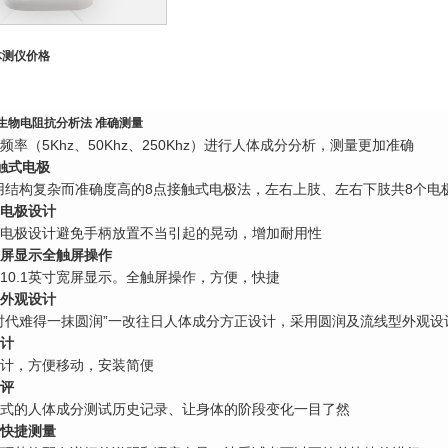
体测仪
价格
生物电阻抗分析法 准确测量
频率（5Khz、50Khz、250Khz）进行人体成分分析，测量更加准确
触式电极
o采用结构复杂而准确度高的8点接触式电极法，左右上肢、左右下肢共8个电
电极设计
电极设计避免手柄放置不当引起的晃动，增加耐用性
寸宽屏显示全触屏操作
10.1英寸宽屏显示。全触屏操作，方便，快捷
外观设计
时代难得一抹圆润”一改往日人体成分方正设计，采用圆润及流线型外观设
计
计，方便移动，安装简便
评
式的人体成分测试历史记录、让身体的阶段变化一目了然
快捷测量