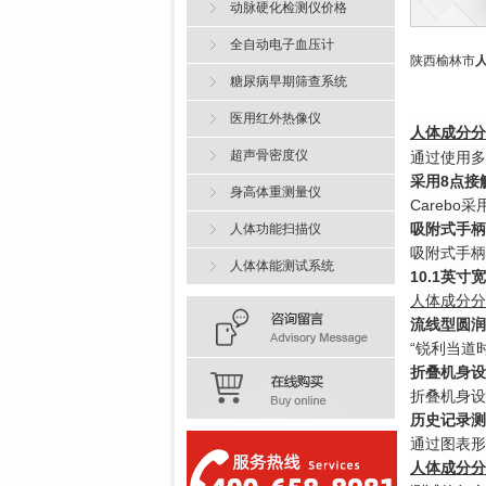
动脉硬化检测仪价格
全自动电子血压计
陕西榆林市
糖尿病早期筛查系统
医用红外热像仪
人体成分分
超声骨密度仪
通过使用多
采用8点接
身高体重测量仪
Careb
吸附式手柄
人体功能扫描仪
吸附式手柄
人体体能测试系统
10.1英
人体成分分
流线型圆润
“锐利当道
折叠机身设
折叠机身设
历史记录测
通过图表形
人体成分分