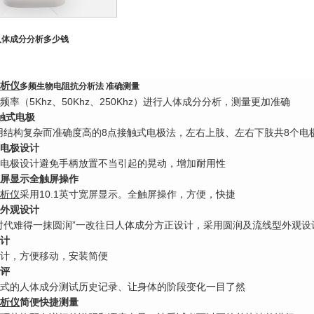
人体成分分析
多少钱
析仪
多频生物电阻抗分析法 准确测量
频率（5Khz、50Khz、250Khz）进行人体成分分析，测量更加准确
触式电极
o采用结构复杂而准确度高的8点接触式电极法，左右上肢、左右下肢共8个电
电极设计
电极设计避免手柄放置不当引起的晃动，增加耐用性
寸宽屏显示全触屏操作
析仪
采用10.1英寸宽屏显示。全触屏操作，方便，快捷
外观设计
时代难得一抹圆润”一改往日人体成分方正设计，采用圆润及流线型外观设
计
计，方便移动，安装简便
评
式的人体成分测试历史记录、让身体的阶段变化一目了然
析仪
简便快捷测量