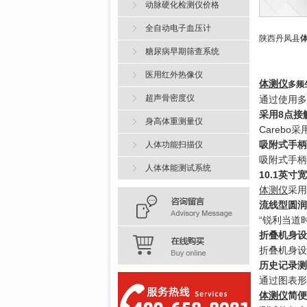
动脉硬化检测仪价格
全自动电子血压计
陕西丹凤县
糖尿病早期筛查系统
医用红外热像仪
体测仪
多频
超声骨密度仪
通过使用多
采用8点接
身高体重测量仪
Careb
吸附式手柄
人体功能扫描仪
吸附式手柄
人体体能测试系统
10.1英
体测仪
采用
流线型圆润
“锐利当道
折叠机身设
折叠机身设
历史记录测
通过图表形
体测仪
简便