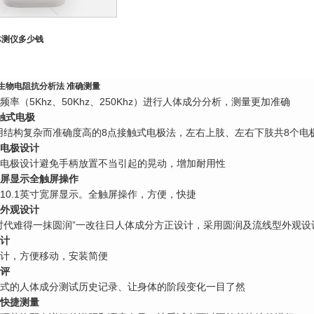
体测仪
多少钱
生物电阻抗分析法 准确测量
频率（5Khz、50Khz、250Khz）进行人体成分分析，测量更加准确
触式电极
o采用结构复杂而准确度高的8点接触式电极法，左右上肢、左右下肢共8个电
电极设计
电极设计避免手柄放置不当引起的晃动，增加耐用性
寸宽屏显示全触屏操作
10.1英寸宽屏显示。全触屏操作，方便，快捷
外观设计
时代难得一抹圆润”一改往日人体成分方正设计，采用圆润及流线型外观设
计
计，方便移动，安装简便
评
式的人体成分测试历史记录、让身体的阶段变化一目了然
快捷测量