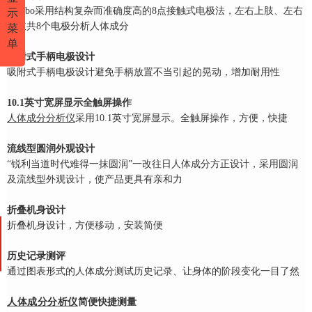
Carebo采用结构复杂而准确度高的8点接触式电极法，左右上肢、左右
示
下肢共8个电极分
析人体成分
菜
单
吸附式手柄电极设计
吸附式手柄电极设计避免手柄放置不当引起的晃动，增加耐用性
10.1英寸宽屏显示全触屏操作
人体成分分析仪
采用10.1英寸宽屏显示。全触屏操作，方便，快捷
流线型圆润外观设计
“锐利当道时代难得一抹圆润”一改往日人体成分方正设计，采用圆润
及流线型外观设计，
使产品更具有亲和力
折叠机身设计
折叠机身设计，方便移动，安装简便
历史记录测评
通过图表形式的人体成分测试历史记录、让身体的阶段变化一目了然
人体成分分析仪
简便快捷测量