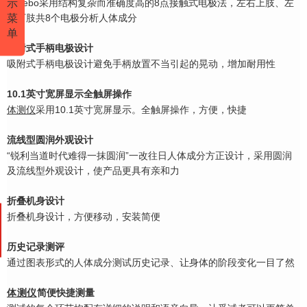
示
Carebo采用结构复杂而准确度高的8点接触式电极法，左右上肢、左
菜
右下肢共8个电极分
析人体成分
单
吸附式手柄电极设计
吸附式手柄电极设计避免手柄放置不当引起的晃动，增加耐用性
10.1英寸宽屏显示全触屏操作
体测仪
采用10.1英寸宽屏显示。全触屏操作，方便，快捷
流线型圆润外观设计
“锐利当道时代难得一抹圆润”一改往日人体成分方正设计，采用圆润
及流线型外观设计，
使产品更具有亲和力
折叠机身设计
折叠机身设计，方便移动，安装简便
历史记录测评
通过图表形式的人体成分测试历史记录、让身体的阶段变化一目了然
体测仪
简便快捷测量