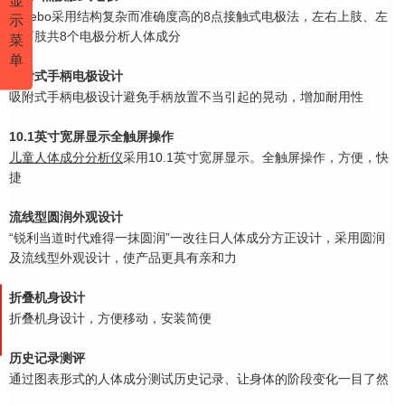
Carebo采用结构复杂而准确度高的8点接触式电极法，左右上肢、左
示
右下肢共8个电极分
析人体成分
菜
单
吸附式手柄电极设计
吸附式手柄电极设计避免手柄放置不当引起的晃动，增加耐用性
10.1英寸宽屏显示全触屏操作
儿童
人体成分分析仪
采用10.1英寸宽屏显示。全触屏操作，方便，快
捷
流线型圆润外观设计
“锐利当道时代难得一抹圆润”一改往日人体成分方正设计，采用圆润
及流线型外观设计，
使产品更具有亲和力
折叠机身设计
折叠机身设计，方便移动，安装简便
历史记录测评
通过图表形式的人体成分测试历史记录、让身体的阶段变化一目了然