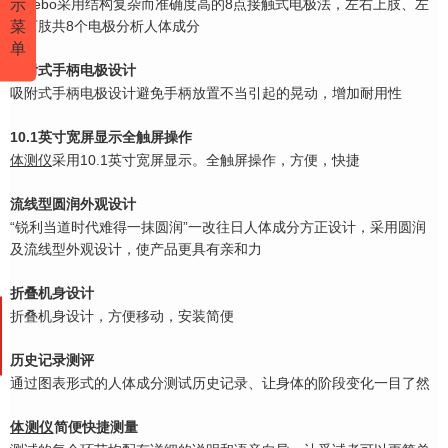
示
Carebo采用结构复杂而准确度高的8点接触式电极法，左右上肢、左
菜
右下肢共8个电极分
析人体成分
单
吸附式手柄电极设计
吸附式手柄电极设计避免手柄放置不当引起的晃动，增加耐用性
10.1英寸宽屏显示全触屏操作
体测仪
采用10.1英寸宽屏显示。全触屏操作，方便，快捷
流线型圆润外观设计
“锐利当道时代难得一抹圆润”一改往日人体成分方正设计，采用圆润
及流线型外观设计，
使产品更具有亲和力
折叠机身设计
折叠机身设计，方便移动，安装简便
历史记录测评
通过图表形式的人体成分测试历史记录、让身体的阶段变化一目了然
体测仪
简便快捷测量