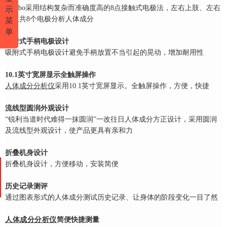
Carebo采用结构复杂而准确度高的8点接触式电极法，左右上肢、左右
示
下肢共8个电极分
析人体成分
菜
单
吸附式手柄电极设计
吸附式手柄电极设计避免手柄放置不当引起的晃动，增加耐用性
10.1英寸宽屏显示全触屏操作
人体成分分析仪
采用10.1英寸宽屏显示。全触屏操作，方便，快捷
流线型圆润外观设计
“锐利当道时代难得一抹圆润”一改往日人体成分方正设计，采用圆润
及流线型外观设计，
使产品更具有亲和力
折叠机身设计
折叠机身设计，方便移动，安装简便
历史记录测评
通过图表形式的人体成分测试历史记录、让身体的阶段变化一目了然
人体成分分析仪
简便快捷测量