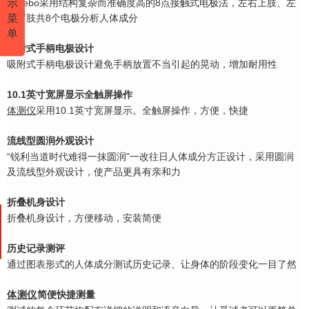
示
Carebo采用结构复杂而准确度高的8点接触式电极法，左右上肢、左
菜
右下肢共8个电极分
析人体成分
单
吸附式手柄电极设计
吸附式手柄电极设计避免手柄放置不当引起的晃动，增加耐用性
10.1英寸宽屏显示全触屏操作
体测仪
采用10.1英寸宽屏显示。全触屏操作，方便，快捷
流线型圆润外观设计
“锐利当道时代难得一抹圆润”一改往日人体成分方正设计，采用圆润
及流线型外观设计，
使产品更具有亲和力
折叠机身设计
折叠机身设计，方便移动，安装简便
历史记录测评
通过图表形式的人体成分测试历史记录、让身体的阶段变化一目了然
体测仪
简便快捷测量