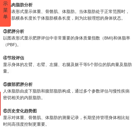
示
②肌肉脂肪分析
菜
以图表形式显示体重、骨骼肌、体脂肪。当体脂肪处于正常范围时，
单
骨骼肌横条长度长于体脂肪横条长度，则为比较理想的身体状态。
③肥胖分析
以图表形式显示肥胖评估中非常重要的身体质量指数（BMI)和体脂率
（PBF)。
④节段评估
显示身体的左臂、右臂、左腿、右腿及躯干等5个部位的肌肉量及脂肪
量。
⑤腹部肥胖分析
人体脂肪由皮下脂肪和腹部脂肪构成，通过多个参数评估与慢性疾病
密切相关的内脏脂肪。
⑥历史变化趋势图
显示对体重、骨骼肌、体脂肪的测量记录，长期坚持管理身体相比短
时间高强度控制更重要。