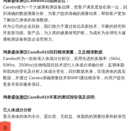
鸿泰盛
体测仪
CareBo810
品牌定位：
Carebo做为一个大健康检测设备品牌，把客户满意度放在第一位，回
归准确的数据测量分析，为客户提供准确的测量结果，帮助客户更加
了解自己身体的各项数据。
作为公司的企业目标，我们致力于通过前沿高新技术，不断的研究和
开发新功能、新产品，为人类的健康保驾护航，为成长为全球性大健
康检测设备制造企业而努力。
鸿泰盛
体测仪
CareBo810
回归精准测量，立足精准数据
Carebo作为一款标准
人体成分分析仪
，采用先进的多频率（5Khz、
50Khz、250Khz)生物电阻抗技术进行人体成分准确分析，监测体脂
和肌肉的变化及分析人体成分变化，回归数据本身，呈现身体的真实
数据，并通过 Carebo准确测量技术和WIFI通信模块等，向用户提供
更多丰富的服务项目。
鸿泰盛
体测仪
CareBo810
丰富的测试报告项及说明
:
①人体成分分析
显示身体的体内水分、蛋白质、无机盐、体脂肪的测量结果和标准范
围。
显