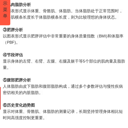
示
②肌肉脂肪分析
菜
以图表形式显示体重、骨骼肌、体脂肪。当体脂肪处于正常范围时，
单
骨骼肌横条长度长于体脂肪横条长度，则为比较理想的身体状态。
③肥胖分析
以图表形式显示肥胖评估中非常重要的身体质量指数（BMI)和体脂率
（PBF)。
④节段评估
显示身体的左臂、右臂、左腿、右腿及躯干等5个部位的肌肉量及脂肪
量。
⑤腹部肥胖分析
人体脂肪由皮下脂肪和腹部脂肪构成，通过多个参数评估与慢性疾病
密切相关的内脏脂肪。
⑥历史变化趋势图
显示对体重、骨骼肌、体脂肪的测量记录，长期坚持管理身体相比短
时间高强度控制更重要。