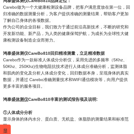
鸿泰盛
体测仪
CareBo810
品牌定位：
Carebo做为一个大健康检测设备品牌，把客户满意度放在第一位，回
归准确的数据测量分析，为客户提供准确的测量结果，帮助客户更加
了解自己身体的各项数据。
作为公司的企业目标，我们致力于通过前沿高新技术，不断的研究和
开发新功能、新产品，为人类的健康保驾护航，为成长为全球性大健
康检测设备制造企业而努力。
鸿泰盛
体测仪
CareBo810
回归精准测量，立足精准数据
Carebo作为一款标准
人体成分分析仪
，采用先进的多频率（5Khz、
50Khz、250Khz)生物电阻抗技术进行人体成分准确分析，监测体脂
和肌肉的变化及分析人体成分变化，回归数据本身，呈现身体的真实
数据，并通过 Carebo准确测量技术和WIFI通信模块等，向用户提供
更多丰富的服务项目。
鸿泰盛
体测仪
CareBo810
丰富的测试报告项及说明
:
①人体成分分析
显示身体的体内水分、蛋白质、无机盐、体脂肪的测量结果和标准范
围。
显