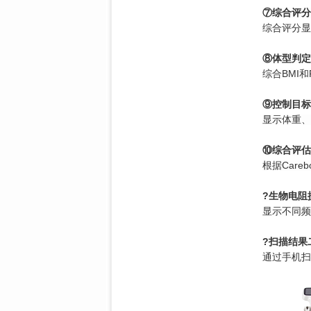
⑦综合评分
综合评分显
⑧体型判定
综合BMI
⑨控制目标
显示体重、
⑩综合评估
根据Car
?生物电阻
显示不同频
?扫描结果
通过手机扫