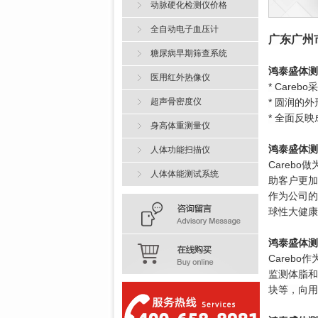
动脉硬化检测仪价格
全自动电子血压计
广东广州
糖尿病早期筛查系统
鸿泰盛
体测
医用红外热像仪
* Car
超声骨密度仪
* 圆润的
* 全面反
身高体重测量仪
鸿泰盛
体测
人体功能扫描仪
Careb
人体体能测试系统
助客户更加
作为公司的
球性大健康
鸿泰盛
体测
Carebo
监测体脂和
块等，向用