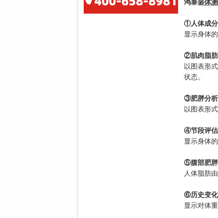
鸿泰盛
体测
①人体成分
显示身体的
②肌肉脂肪
以图表形式
状态。
③肥胖分析
以图表形式
④节段评估
显示身体的
⑤腹部肥胖
人体脂肪由
⑥历史变化
显示对体重