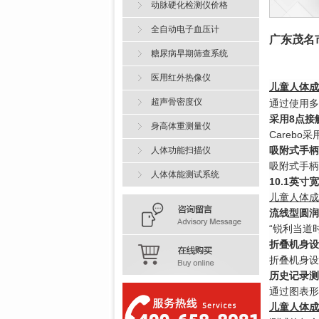
动脉硬化检测仪价格
全自动电子血压计
广东茂名
糖尿病早期筛查系统
医用红外热像仪
儿童
人体成
超声骨密度仪
通过使用多
采用8点接
身高体重测量仪
Careb
吸附式手柄
人体功能扫描仪
吸附式手柄
人体体能测试系统
10.1英
儿童人体成
流线型圆润
“锐利当道
折叠机身设
折叠机身设
历史记录测
通过图表形
儿童人体成