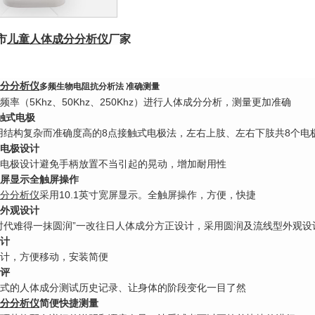
市
儿童
人体成
分
分析
仪
厂家
分分析仪
多频生物电阻抗分析法 准确测量
频率（5Khz、50Khz、250Khz）进行人体成分分析，测量更加准确
触式电极
o采用结构复杂而准确度高的8点接触式电极法，左右上肢、左右下肢共8个电
电极设计
电极设计避免手柄放置不当引起的晃动，增加耐用性
寸宽屏显示全触屏操作
分分析仪
采用10.1英寸宽屏显示。全触屏操作，方便，快捷
外观设计
时代难得一抹圆润”一改往日人体成分方正设计，采用圆润及流线型外观设
计
计，方便移动，安装简便
评
式的人体成分测试历史记录、让身体的阶段变化一目了然
分分析仪
简便快捷测量