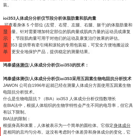
装。
ioi353人体成分分析仪节段分析体脂肪量和肌肉量
可查看身体 5 个部位 (左臂、右臂、左腿、右腿、躯干)的体脂肪量和
显
肌肉量。针对需要增加特定部位的肌肉量或肌肉力量的运动员或康复
示
患者，节段肌肉量可用于对他们的运动及康复治疗效果的评估。
菜
IOI353 提供带有牵引绳和滚轮的专用包装箱，可安全方便地搬运设
单
备。更安全地保护产品，提供稳定的测量结果。
鸿泰盛
体测仪
ioi353
的技术
：
/
人体成分分析仪
鸿泰盛
体测仪
/
人体成分分析仪
ioi353
采用五因素生物电阻抗分析技术
JAWON 公司自1996年起就已经在测量人体成分方面使用五因素生物
电阻抗分析技术。
什么是生物电阻抗？（BIA）ioi353 人体成分分析仪指数增长
在BIA法中，根据人体组织的生物学特性会产生不同的电导率，但它具
有以下限制。
BIA法的限制：
根据身高和体重，人体被表示为一个简单的圆柱体。它假定
身体成分
是相同的且均匀分布。这没有考虑到个体差异和
身体成分
的变化，它