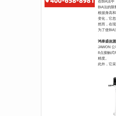
在BIA法
BIA法的限
根据身高和
变化，它忽
然而，在现
为了使BI
鸿泰盛
体测
JAWON
8点接触式
精度。
此外，它采