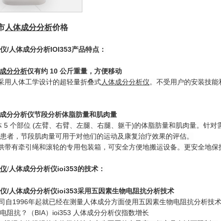
市
人体成
分
分析
价格
仪
/
人体成分分析
IOI353
产品特点：
成分分析
仅有约 10 公斤重量，方便移动
3 是采用人体工学设计的超轻量折叠式
人体成分分析仪
。不受用户的安装技能和
3人体成分分析仪节段分析体脂肪量和肌肉量
 5 个部位 (左臂、右臂、左腿、右腿、躯干)的体脂肪量和肌肉量。针
患者，节段肌肉量可用于对他们的运动及康复治疗效果的评估。
3 提供带有牵引绳和滚轮的专用包装箱，可安全方便地搬运设备。更安全地
仪
ioi353
的技术
：
/
人体成分分析仪
仪
/
人体成分分析仪
ioi353
采用五因素生物电阻抗分析技术
 公司自1996年起就已经在测量人体成分方面使用五因素生物电阻抗分析技
阻抗？（BIA）ioi353 人体成分分析仪指数增长