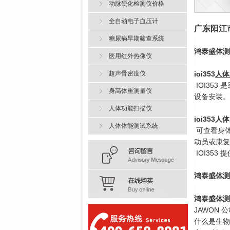
动脉硬化检测仪价格
全自动电子血压计
广东阳江
糖尿病早期筛查系统
鸿泰盛
体测
医用红外热像仪
超声骨密度仪
ioi353
人体
IOI35
身高体重测量仪
设备安装。
人体功能扫描仪
ioi35
人体体能测试系统
可查看身体
动员或康复
IOI35
鸿泰盛
体测
鸿泰盛
体测
JAWON
什么是生物电