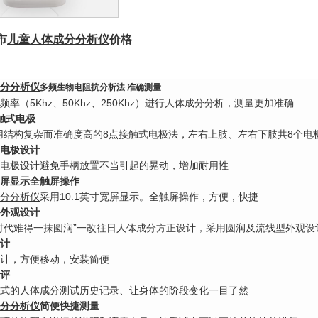
市
儿童
人体成
分
分析
仪
价格
分分析仪
多频生物电阻抗分析法 准确测量
频率（5Khz、50Khz、250Khz）进行人体成分分析，测量更加准确
触式电极
o采用结构复杂而准确度高的8点接触式电极法，左右上肢、左右下肢共8个电
电极设计
电极设计避免手柄放置不当引起的晃动，增加耐用性
寸宽屏显示全触屏操作
分分析仪
采用10.1英寸宽屏显示。全触屏操作，方便，快捷
外观设计
时代难得一抹圆润”一改往日人体成分方正设计，采用圆润及流线型外观设
计
计，方便移动，安装简便
评
式的人体成分测试历史记录、让身体的阶段变化一目了然
分分析仪
简便快捷测量