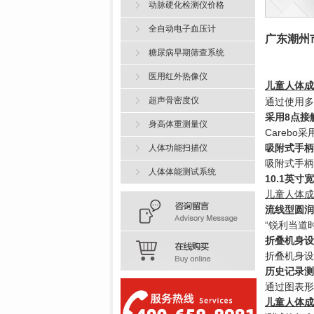
动脉硬化检测仪价格
全自动电子血压计
广东潮州
糖尿病早期筛查系统
医用红外热像仪
儿童
人体成
超声骨密度仪
通过使用多
采用8点接
身高体重测量仪
Careb
吸附式手柄
人体功能扫描仪
吸附式手柄
人体体能测试系统
10.1英
儿童人体成
流线型圆润
“锐利当道
折叠机身设
折叠机身设
历史记录测
通过图表形
儿童人体成