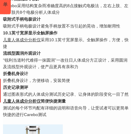
单
Carebo采用结构复杂而准确度高的8点接触式电极法，左右上肢、左
右下肢共8个电极分
析人体成分
吸附式手柄电极设计
吸附式手柄电极设计避免手柄放置不当引起的晃动，增加耐用性
10.1英寸宽屏显示全触屏操作
儿童人体成分分析仪
采用10.1英寸宽屏显示。全触屏操作，方便，快
捷
流线型圆润外观设计
“锐利当道时代难得一抹圆润”一改往日人体成分方正设计，采用圆润
及流线型外观设计，
使产品更具有亲和力
折叠机身设计
折叠机身设计，方便移动，安装简便
历史记录测评
通过图表形式的人体成分测试历史记录、让身体的阶段变化一目了然
儿童人体成分分析仪
简便快捷测量
测试的每个环节均配有详细的说明和语音向导，让受试者可以更简单
快捷的进行Carebo测试