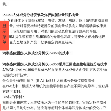
装。
ioi353人体成分分析仪节段分析体脂肪量和肌肉量
可查看身体 5 个部位 (左臂、右臂、左腿、右腿、躯干)的体脂肪量和
显
肌肉量。针对需要增加特定部位的肌肉量或肌肉力量的运动员或康复
示
患者，节段肌肉量可用于对他们的运动及康复治疗效果的评估。
菜
IOI353 提供带有牵引绳和滚轮的专用包装箱，可安全方便地搬运设
单
备。更安全地保护产品，提供稳定的测量结果。
鸿泰盛
体测仪
ioi353
的技术
：
/
人体成分分析仪
鸿泰盛
体测仪
/
人体成分分析仪
ioi353
采用五因素生物电阻抗分析技术
JAWON 公司自1996年起就已经在测量人体成分方面使用五因素生物
电阻抗分析技术。
什么是生物电阻抗？（BIA）ioi353 人体成分分析仪指数增长
在BIA法中，根据人体组织的生物学特性会产生不同的电导率，但它具
有以下限制。
BIA法的限制：
根据身高和体重，人体被表示为一个简单的圆柱体。它假定
身体成分
是相同的且均匀分布。这没有考虑到个体差异和
身体成分
的变化，它