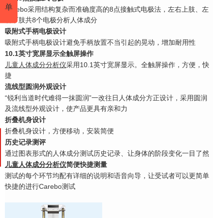
单
Carebo采用结构复杂而准确度高的8点接触式电极法，左右上肢、左
右下肢共8个电极分
析人体成分
吸附式手柄电极设计
吸附式手柄电极设计避免手柄放置不当引起的晃动，增加耐用性
10.1英寸宽屏显示全触屏操作
儿童人体成分分析仪
采用10.1英寸宽屏显示。全触屏操作，方便，快
捷
流线型圆润外观设计
“锐利当道时代难得一抹圆润”一改往日人体成分方正设计，采用圆润
及流线型外观设计，
使产品更具有亲和力
折叠机身设计
折叠机身设计，方便移动，安装简便
历史记录测评
通过图表形式的人体成分测试历史记录、让身体的阶段变化一目了然
儿童人体成分分析仪
简便快捷测量
测试的每个环节均配有详细的说明和语音向导，让受试者可以更简单
快捷的进行Carebo测试