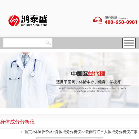
身体成分分析仪
首页
>
体测仪价格
>
身体成分分析仪
>>云南丽江市人体成分分析仪厂家