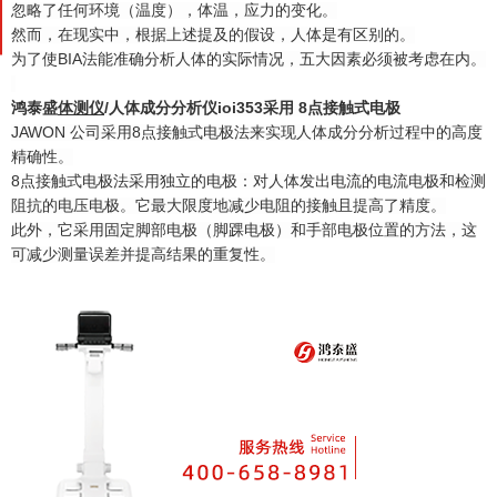
忽略了任何环境（温度），体温，应力的变化。
然而，在现实中，根据上述提及的假设，人体是有区别的。
为了使BIA法能准确分析人体的实际情况，五大因素必须被考虑在内。
鸿泰盛
体测仪
/
人体成分分析仪
ioi353
采用 8点接触式电极
JAWON 公司采用8点接触式电极法来实现人体成分分析过程中的高度
精确性。
8点接触式电极法采用独立的电极：对人体发出电流的电流电极和检测
阻抗的电压电极。它最大限度地减少电阻的接触且提高了精度。
此外，它采用固定脚部电极（脚踝电极）和手部电极位置的方法，这
可减少测量误差并提高结果的重复性。