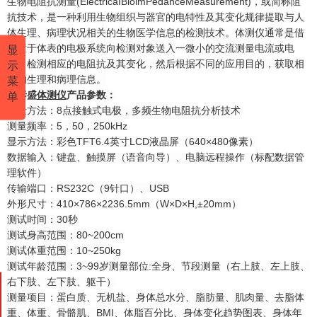
生物电阻抗测量(ElectricaIBioimPedanceMeasurement)，或简称阻
抗技术，是一种利用生物组织与器官的电特性及其变化规律提取与人
体生理、病理状况相关的生物医学信息的检测技术。体测仪通常是借
助置于体表的电极系统向检测对象送入一微小的交流测量电流或电
显
压，检测相应的电阻抗及其变化，然后根据不同的应用目的，获取相
示
关的生理和病理信息。
菜
鸿泰盛
体测仪
产品参数：
单
测量方法：8点接触式电极，多频生物电阻抗分析技术
测量频率：5，50，250kHz
显示方法：彩色TFT6.4英寸LCD液晶屏（640×480像素）
数据输入：键盘、触摸屏（语音向导）、电脑远程操作（标配数据管
理软件）
传输端口：RS232C（9针口）、USB
外形尺寸：410×786×2236.5mm（W×D×H,±20mm）
测试时间：30秒
测试身高范围：80~200cm
测试体重范围：10~250kg
测试年龄范围：3~99岁测量部位:全身、节段测量（右上肢、左上肢、
右下肢、左下肢、躯干）
测量项目：蛋白质、无机盐、身体总水分、脂肪量、肌肉量、去脂体
重、体重、骨骼肌、BMI、体脂百分比、身体变化趋势图表、身体年