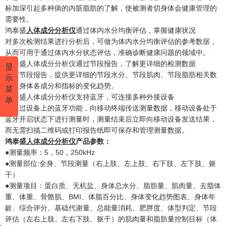
标加深引起多种病的内脏脂肪的了解，使被测者切身体会健康管理的
需要性。
鸿泰盛
人体成分分析仪
通过体内水分均衡评估，掌握健康状况
对多次检测结果进行分析后，可做为体内水分均衡评估的参考数据，
从而可用于通过体内水分状态评估，准确诊断健康问题的领域中。
鸿泰盛人体成分分析仪通过节段报告，了解更详细的检测数据
显
通过节段报告，提供更详细的节段水分、节段肌肉、节段脂肪相关数
示
据及身体各成分和指标的变化趋势。
菜
鸿泰盛人体成分分析仪支持蓝牙，可连接多种外接设备
单
可通过设备上的蓝牙功能，向移动终端传送测量数据，移动设备处于
蓝牙开启状态下进行测量时，测量结束后立即向移动设备发送结果，
而无需扫描二维码或打印报告纸即可保存和管理测量数据。
鸿泰盛
人体成分分析
仪
产品参数：
●测量频率：5，50，250kHz
●测量部位:全身、节段测量（右上肢、左上肢、右下肢、左下肢、躯
干）
●测量项目：蛋白质、无机盐、身体总水分、脂肪量、肌肉量、去脂体
重、体重、骨骼肌、BMI、体脂百分比、身体变化趋势图表、身体年
龄、综合评分、基础代谢量、总能量消耗、肥胖度、体型判定、节段
评估（左右上肢、左右下肢、躯干）的肌肉量和脂肪量控制目标（体