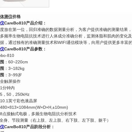
体测仪
价格
仪
CareBo810产品介绍：
度放在第一位，回归准确的数据测量分析，为客户提供准确的测量结果，
多频率生物电阻抗技术进行人体成分准确分析，监测体脂和肌肉的变化及
据，通过独有的准确测量技术和
WIFI通信模块等，向用户提供更多丰富
仪
CareBo810产品参数：
ebo-810
围
：
60~220cm
围
：
3~182kg
围
：
3~99岁
全触屏操作
1分钟内
5，50，250kHz
10.1英寸彩色液晶屏
480×813×1084mm(W×D×H,±10mm)
8点接触式电极，多频生物电阻抗分析技术
: 全身、节段测量（右上肢、左上肢、右下肢、左下肢、躯干）
仪
CareBo810产品阶段分析：