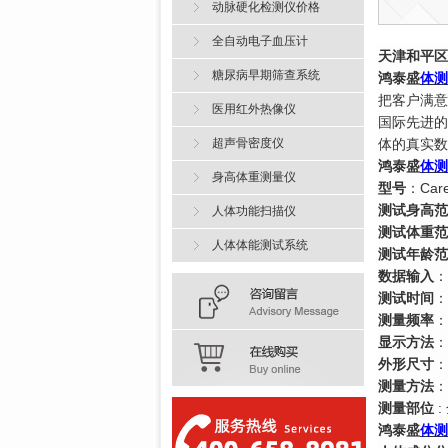
动脉硬化检测仪价格
全自动电子血压计
天津和平区
糖尿病早期筛查系统
鸿泰盛
体测
把客户满意
医用红外热像仪
国际先进的
超声骨密度仪
体的真实数
鸿泰盛
体测
身高体重测量仪
型号
：
Car
测试身高范
人体功能扫描仪
测试体重范
人体体能测试系统
测试年龄范
数据输入
：
测试时间
：
测量频率
：
显示方法
：
外形尺寸
：
测量方法
：
测量部位
鸿泰盛
体测