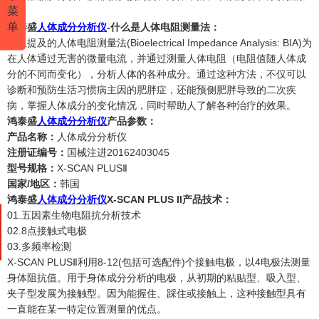
菜
等。
单
鸿泰盛
人体成分分析仪
-什么是人体电阻测量法：
这里提及的人体电阻测量法
(Bioelectrical Impedance Analysis: BIA)为
在人体通过无害的微量电流，并通过测量人体电阻（电阻值随人体成
分的不同而变化），分析人体的各种成分。通过这种方法，不仅可以
诊断和预防生活习惯病主因的肥胖症，还能预侧肥胖导致的二次疾
病，掌握人体成分的变化情况，同时帮助人了解各种治疗的效果。
鸿泰盛
人体成分分析仪
产品参数：
产品名称：
人体成分分析仪
注册证编号：
国械注进
20162403045
型号规格：
X-SCAN PLUSⅡ
国家
/地区：
韩国
鸿泰盛
人体成分分析仪
X-SCAN PLUS II产品
技术
：
01.五因素生物电阻抗分析技术
02.8点接触式电极
03.多频率检测
X-SCAN PLUSⅡ利用8-12(包括可选配件)个接触电极，以4电极法测量
身体阻抗值。用于身体成分分析的电极，从初期的粘贴型、吸入型、
夹子型发展为接触型。因为能握住、踩住或接触上，这种接触型具有
一直能在某一特定位置测量的优点。