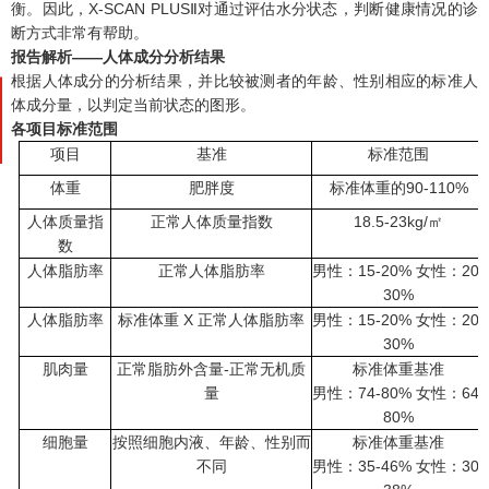
衡。因此，X-SCAN PLUSⅡ对通过评估水分状态，判断健康情况的诊
断方式非常有帮助。
报告解析
——
人体成分分析结果
根据人体成分的分析结果，并比较被测者的年龄、性别相应的标准人
体成分量，以判定当前状态的图形。
各项目标准范围
项目
基准
标准范围
体重
肥胖度
标准体重的90-110%
人体质量指
正常人体质量指数
18.5-23kg/㎡
数
人体脂肪率
正常人体脂肪率
男性：15-20% 女性：20-
30%
人体脂肪率
标准体重 X 正常人体脂肪率
男性：15-20% 女性：20-
30%
肌肉量
正常脂肪外含量-正常无机质
标准体重基准
量
男性：74-80% 女性：64-
80%
细胞量
按照细胞内液、年龄、性别而
标准体重基准
不同
男性：35-46% 女性：30-