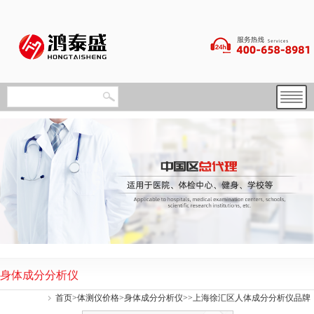
身体成分分析仪
首页
>
体测仪价格
>
身体成分分析仪
>>上海徐汇区人体成分分析仪品牌