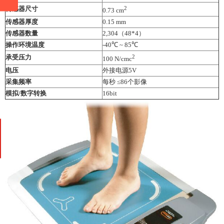
传感器尺寸
2
0.73 cm
传感器厚度
0.15 mm
传感器数量
2,304（48*4）
操作环境温度
-40℃ ~ 85℃
承受压力
2
100 N/cmc
电压
外接电源5V
采集频率
每秒 ≤86个影像
模拟/数字转换
16bit