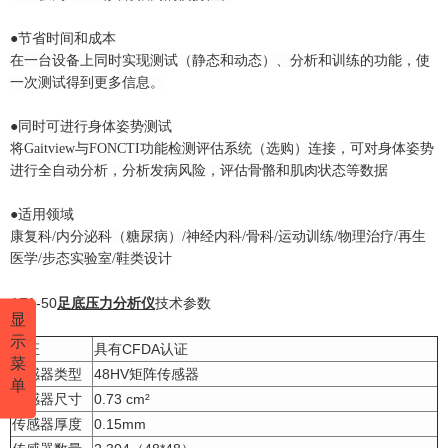
●节省时间和成本
在一台设备上同时实现测试（静态和动态）、分析和训练的功能，使
一次测试得到更多信息。
●同时可进行身体姿势测试
将Gaitview与FONCTI功能检测评估系统（选购）连接，可对身体姿势
进行全自动分析，分析发病风险，评估骨骼和肌肉状态等数据
●适用领域
康复科/内分泌科（糖尿病）/神经内科/骨科/运动训练/物理治疗/再生
医学/步态实验室/鞋类设计
AFA-50
足底压力分析仪
技术参数
显
示
认证
具有CFDA认证
菜
传感器类型
48HV矩阵传感器
单
传感器尺寸
0.73 cm²
传感器厚度
0.15mm