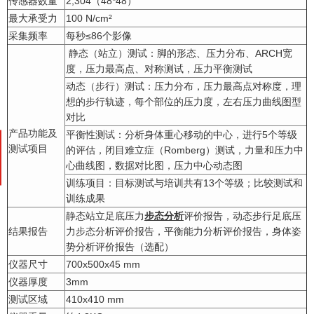
传感器数量
2,304（48*48）
最大承受力
100 N/cm²
采集频率
每秒≤86个影像
静态（站立）测试：脚的形态、压力分布、ARCH宽
度，压力最高点、对称测试，压力平衡测试
动态（步行）测试：压力分布，压力最高点对称度，理
想的步行轨迹，每个部位的压力度，左右压力曲线图型
对比
产品功能及
平衡性测试：分析身体重心移动的中心，进行5个等级
测试项目
的评估，闭目难立症（Romberg）测试，力量和压力中
心曲线图，数据对比图，压力中心动态图
训练项目：目标测试与培训共有13个等级；比较测试和
训练成果
静态站立足底压力
步态分析
评价报告，动态步行足底压
结果报告
力步态分析评价报告，平衡能力分析评价报告，身体姿
势分析评价报告（选配）
仪器尺寸
700x500x45 mm
仪器厚度
3mm
测试区域
410x410 mm