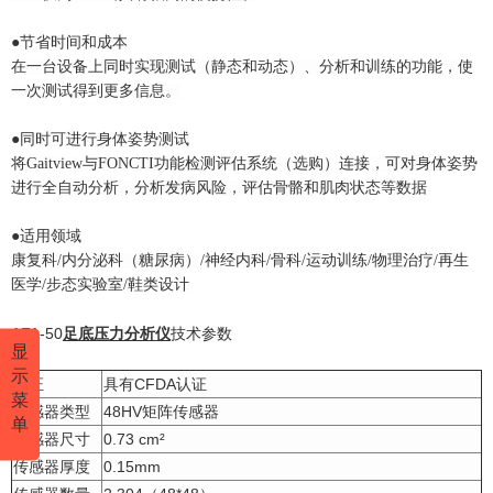
●节省时间和成本
在一台设备上同时实现测试（静态和动态）、分析和训练的功能，使
一次测试得到更多信息。
●同时可进行身体姿势测试
将Gaitview与FONCTI功能检测评估系统（选购）连接，可对身体姿势
进行全自动分析，分析发病风险，评估骨骼和肌肉状态等数据
●适用领域
康复科/内分泌科（糖尿病）/神经内科/骨科/运动训练/物理治疗/再生
医学/步态实验室/鞋类设计
AFA-50
足底压力分析仪
技术参数
显
示
认证
具有CFDA认证
菜
传感器类型
48HV矩阵传感器
单
传感器尺寸
0.73 cm²
传感器厚度
0.15mm