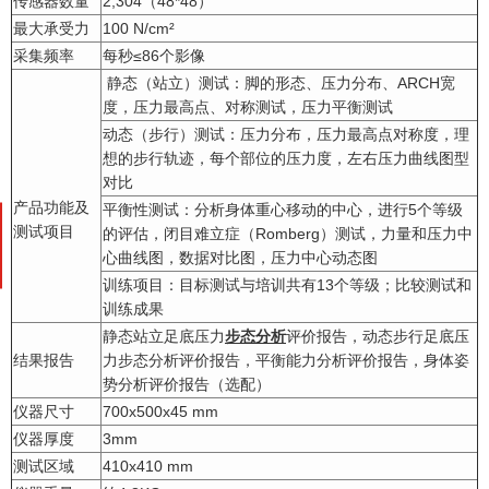
传感器数量
2,304（48*48）
最大承受力
100 N/cm²
采集频率
每秒≤86个影像
静态（站立）测试：脚的形态、压力分布、ARCH宽
度，压力最高点、对称测试，压力平衡测试
动态（步行）测试：压力分布，压力最高点对称度，理
想的步行轨迹，每个部位的压力度，左右压力曲线图型
对比
产品功能及
平衡性测试：分析身体重心移动的中心，进行5个等级
测试项目
的评估，闭目难立症（Romberg）测试，力量和压力中
心曲线图，数据对比图，压力中心动态图
训练项目：目标测试与培训共有13个等级；比较测试和
训练成果
静态站立足底压力
步态分析
评价报告，动态步行足底压
结果报告
力步态分析评价报告，平衡能力分析评价报告，身体姿
势分析评价报告（选配）
仪器尺寸
700x500x45 mm
仪器厚度
3mm
测试区域
410x410 mm