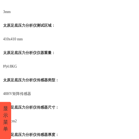
3mm
太原
足底压力分析仪
测试区域
：
410x410 mm
太原
足底压力分析仪
仪器重量
：
约4.8KG
太原
足底压力分析仪
传感器类型
：
48HV矩阵传感器
太原
足底压力分析仪
传感器尺寸
：
显
示
0.73 cm2
菜
单
太原
足底压力分析仪
传感器厚度
：