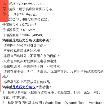
示
型号规格
：
Gaitview AFA-50
。
菜
适用范围
：
用于临床测量脚压分布
。
单
认证
：具有
CFDA认证。
传感器类型：
48HV矩阵传感器，
传感器尺寸：
0.73 cm?，
传感器厚度
：
0.15mm，
传感器数量：
2304（48*48）
鸿泰盛足底压力分析仪注意事项：
-请在医生的检查和引导下使用
-不要轻易拆卸或改制机器
-非原来用途以外，不要用在别的目的上
-只应使用购买时提供的充电器和电池
-链接电源时，手要保持干爽，不能带水
-请保存在干燥、无尘、无高温、无阳光直射、没有化学药品或煤气的
地方
-感应器部位上不要放置任何物品
鸿泰盛
足底压力分析仪
产品功能：
1、检测仪具有病人数据库管理程序，包括建立、打开、设定、对比、
搜索、打印功能。
2、检测仪有四种基本检测：Static Test、Dynamic Test 、Vestibular