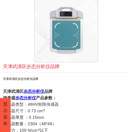
天津武清区步态分析仪品牌
天津武清区步态分析仪品牌
天津武清区
步态分析
仪
品牌
鸿泰盛
步态分析仪
产品参数：
显
传感器类型：
48HV矩阵传感器
示
传感器尺寸：
0.73 cm?
菜
传感器厚度
：
0.15mm
单
传感器数量：
2304（48*48）
承受力：
100 N/cm?以下