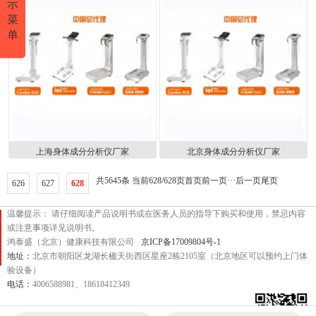
示
菜
单
上海身体成分分析仪厂家
北京身体成分分析仪厂家
共5645条 当前628/628页
首页
前一页
···
后一页
尾页
626
627
628
温馨提示： 请仔细阅读产品说明书或在医务人员的指导下购买和使用，禁忌内容
或注意事项详见说明书。
鸿泰盛（北京）健康科技有限公司
京ICP备17009804号-1
地址：
北京市朝阳区龙湖长楹天街西区星座2栋2105室（北京地区可以预约上门体
验设备）
电话：
4006588981、18618412349